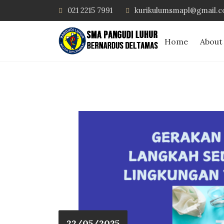
021 2215 7991
kurikulumsmapl@gmail.
Home
About
22/05/2025