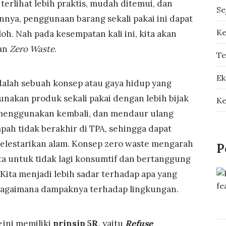
terlihat lebih praktis, mudah ditemui, dan
Se
annya, penggunaan barang sekali pakai ini dapat
Ke
. Nah pada kesempatan kali ini, kita akan
an
Zero Waste
.
Te
Ek
alah sebuah konsep atau gaya hidup yang
nakan produk sekali pakai dengan lebih bijak
Ke
menggunakan kembali, dan mendaur ulang
ah tidak berakhir di TPA, sehingga dapat
elestarikan alam. Konsep zero waste mengarah
P
ta untuk tidak lagi konsumtif dan bertanggung
Kita menjadi lebih sadar terhadap apa yang
 bagaimana dampaknya terhadap lingkungan.
e
ini memiliki
prinsip 5R
, yaitu
Refuse