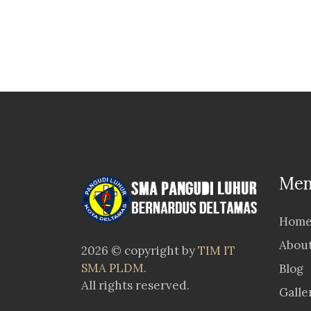
Men
Hom
Abou
2026 © copyright by
TIM IT
SMA PLDM
.
Blog
All rights reserved.
Galle