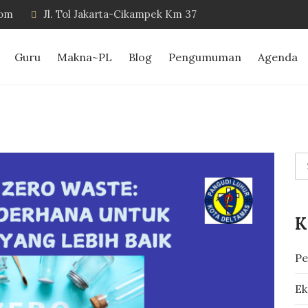
com
Jl. Tol Jakarta-Cikampek Km 37
Guru
Makna~PL
Blog
Pengumuman
Agenda
K
Pe
Ek