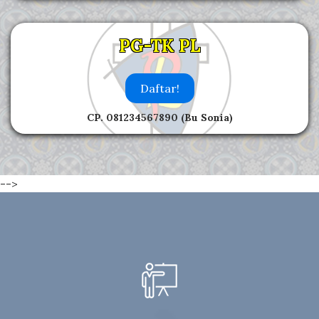
PG-TK PL
Daftar!
CP. 081234567890 (Bu Sonia)
-->