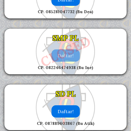
CP. 085281047732 (Bu Dea)
CLOSED
SMP PL
Daftar!
CP. 082246474938 (Bu Ine)
SD PL
Daftar!
CP. 087889603867 (Bu Atik)