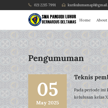
021 2215 7991
kurikulumsmapl@gmail
Home
About
Pengumuman
Teknis pemb
05
Pada periode ini
kelulusan kelas X
May 2025