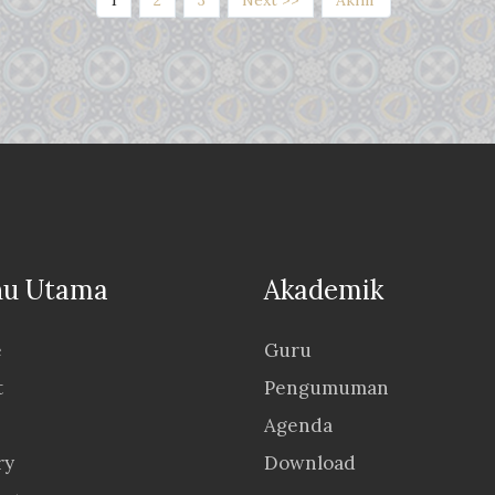
1
2
3
Next >>
Akhir
u Utama
Akademik
e
Guru
t
Pengumuman
Agenda
ry
Download