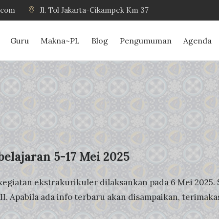
.com
Jl. Tol Jakarta-Cikampek Km 37
Guru
Makna~PL
Blog
Pengumuman
Agenda
elajaran 5-17 Mei 2025
 kegiatan ekstrakurikuler dilaksankan pada 6 Mei 2025
II. Apabila ada info terbaru akan disampaikan, terimaka